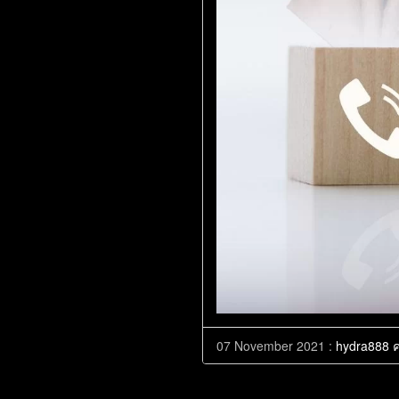
07 November 2021 :
hydra888 