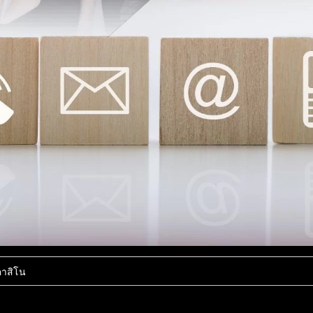
คาสิโน