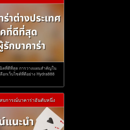
ิคที่ดีที่สุด การวางแผนสำคัญใน
ือกเว็บไซต์ที่ดีอย่าง Hydra888
บการณ์บาคาร่าอันดับหนึ่ง