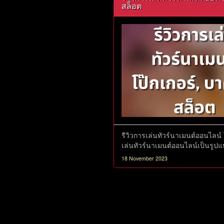
สล็อต
รีวิวการเล่นทัวร์นาเมนต์ออนไลน์
เล่นทัวร์นาเมนต์ออนไลน์เป็นรูป
มีโอกาสชนะรางวัลใหญ่ได้สูง
18 November 2023