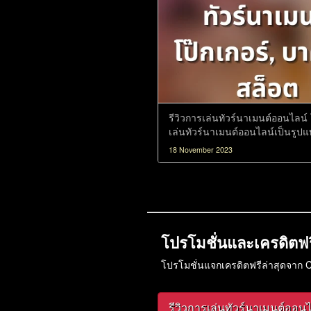
รีวิวการเล่นทัวร์นาเมนต์ออนไลน์
เล่นทัวร์นาเมนต์ออนไลน์เป็นรูป
มีโอกาสชนะรางวัลใหญ่ได้สูง
18 November 2023
โปรโมชั่นและเครดิตฟรี
โปรโมชั่นแจกเครดิตฟรีล่าสุดจาก C
รีวิวการเล่นทัวร์นาเมนต์ออนไ