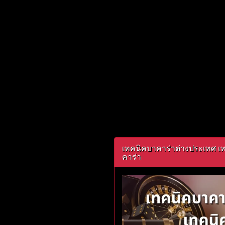
เทคนิคบาคาร่าต่างประเทศ เทคนิ
คาร่า