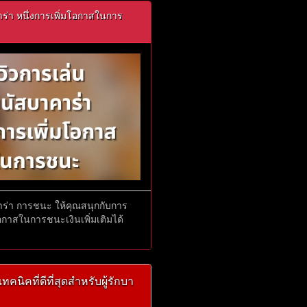
ร่า หนึ่งการเพิ่มโอกาสในการ
าร่า การชนะ ให้คุณสนุกกับการ
กาสในการชนะเงินเพิ่มเติมได้
ได้เลย
นิคที่ดีที่สุดสำหรับผู้รักบา